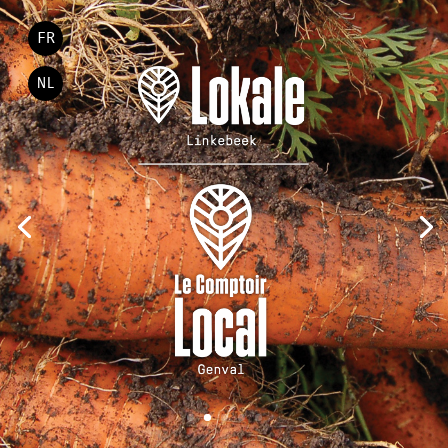
FR
NL