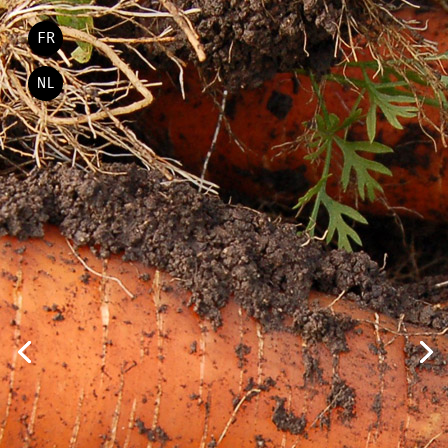
FR
NL