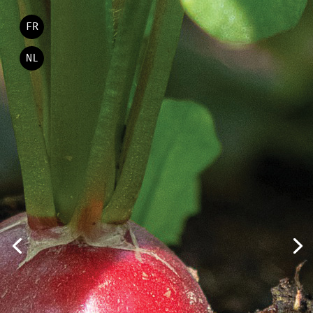
FR
NL